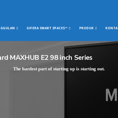
NGGULAN
GIFERA SMART SPACES™
PRODUK
KONTA
ard MAXHUB E2 98 inch Series
The hardest part of starting up is starting out.