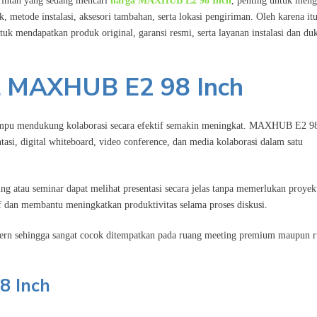
erintah yang sedang mencari
harga MAXHUB E2 98 Inch
, penting untuk meng
 metode instalasi, aksesori tambahan, serta lokasi pengiriman. Oleh karena itu
tuk mendapatkan produk original, garansi resmi, serta layanan instalasi dan d
el MAXHUB E2 98 Inch
 mampu mendukung kolaborasi secara efektif semakin meningkat. MAXHUB E2 9
tasi, digital whiteboard, video conference, dan media kolaborasi dalam satu
ing atau seminar dapat melihat presentasi secara jelas tanpa memerlukan proyek
f dan membantu meningkatkan produktivitas selama proses diskusi.
odern sehingga sangat cocok ditempatkan pada ruang meeting premium maupun 
8 Inch