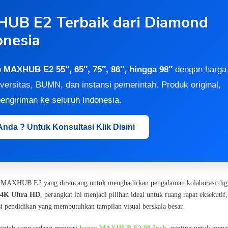
UB E2 Terbaik dari Diamond
nesia
n
MAXHUB E2 55″, 65″, 75″, 86″, hingga 98″
dengan harga
iversitas, BUMN, dan instansi pemerintah. Produk original,
 pengiriman ke seluruh Indonesia.
da ? Untuk Konsultasi Klik Disini
 MAXHUB E2 yang dirancang untuk menghadirkan pengalaman kolaborasi digi
4K Ultra HD
, perangkat ini menjadi pilihan ideal untuk ruang rapat eksekutif,
si pendidikan yang membutuhkan tampilan visual berskala besar.