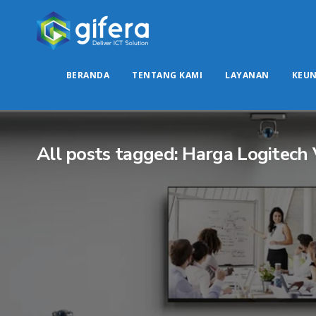
BERANDA
TENTANG KAMI
LAYANAN
KEU
All posts tagged: Harga Logitech 