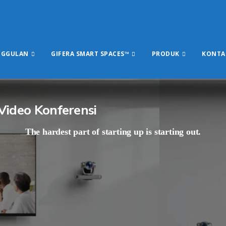
NGGULAN
GIFERA SMART SPACES™
PRODUK
KONTA
Video Konferensi
The hardest part of starting up is starting out.