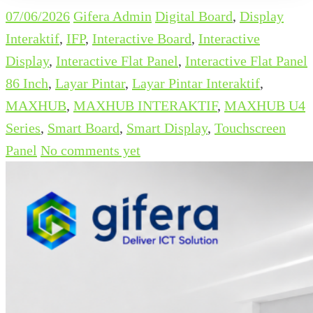
07/06/2026
Gifera Admin
Digital Board
,
Display
Interaktif
,
IFP
,
Interactive Board
,
Interactive
Display
,
Interactive Flat Panel
,
Interactive Flat Panel
86 Inch
,
Layar Pintar
,
Layar Pintar Interaktif
,
MAXHUB
,
MAXHUB INTERAKTIF
,
MAXHUB U4
Series
,
Smart Board
,
Smart Display
,
Touchscreen
Panel
No comments yet