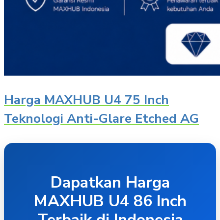
Harga MAXHUB U4 75 Inch
Teknologi Anti-Glare Etched AG
Dapatkan Harga
MAXHUB U4 86 Inch
Terbaik di Indonesia