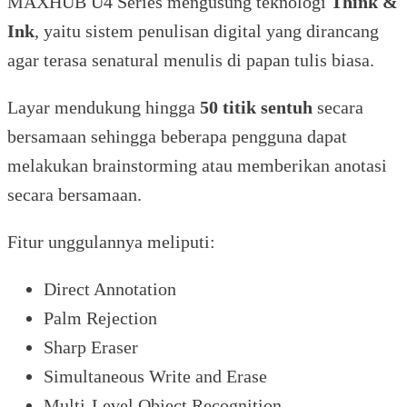
MAXHUB U4 Series mengusung teknologi
Think &
Ink
, yaitu sistem penulisan digital yang dirancang
agar terasa senatural menulis di papan tulis biasa.
Layar mendukung hingga
50 titik sentuh
secara
bersamaan sehingga beberapa pengguna dapat
melakukan brainstorming atau memberikan anotasi
secara bersamaan.
Fitur unggulannya meliputi:
Direct Annotation
Palm Rejection
Sharp Eraser
Simultaneous Write and Erase
Multi-Level Object Recognition