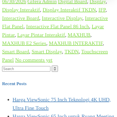
06/30/2026
Gifera Admin
Digital Board
,
Display
,
Display Interaktif
,
Display Interaktif TKDN
,
IFP
,
Interactive Board
,
Interactive Display
,
Interactive
Flat Panel
,
Interactive Flat Panel 86 Inch
,
Layar
Pintar
,
Layar Pintar Interaktif
,
MAXHUB
,
MAXHUB E2 Series
,
MAXHUB INTERAKTIF
,
Smart Board
,
Smart Display
,
TKDN
,
Touchscreen
Panel
No comments yet
Search
for:
Recent Posts
Harga ViewSonic 75 Inch Teknologi 4K UHD,
Ultra Fine Touch
Harga ViewSonic 65 Inch untuk Ruang Meeting