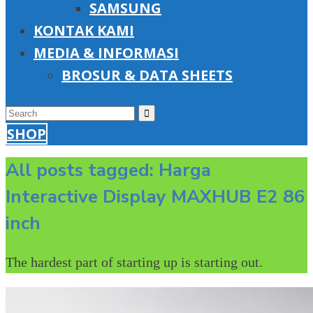
SAMSUNG
KONTAK KAMI
MEDIA & INFORMASI
BROSUR & DATA SHEETS
SHOP
All posts tagged: Harga
Interactive Display MAXHUB E2 86
inch
The hardest part of starting up is starting out.