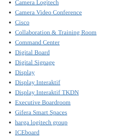
Camera Logitech
Camera Video Conference
Cisco
Collaboration & Training Room
Command Center
Digital Board
Digital Signage
Display
Display Interaktif
Display Interaktif TKDN
Executive Boardroom
Gifera Smart Spaces
harga logitech group
ICEboard