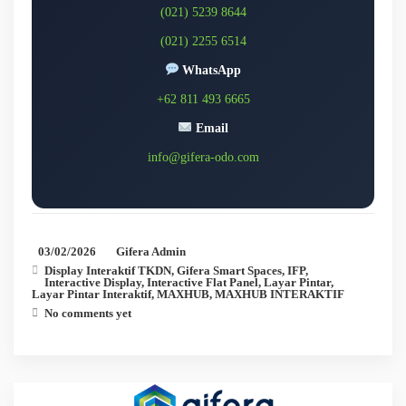
(021) 5239 8644
(021) 2255 6514
WhatsApp
+62 811 493 6665
Email
info@gifera-odo.com
03/02/2026
Gifera Admin
Display Interaktif TKDN
,
Gifera Smart Spaces
,
IFP
,
Interactive Display
,
Interactive Flat Panel
,
Layar Pintar
,
Layar Pintar Interaktif
,
MAXHUB
,
MAXHUB INTERAKTIF
No comments yet