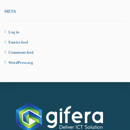
META
Log in
Entries feed
Comments feed
WordPress.org