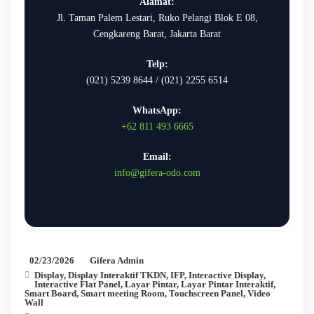
Alamat:
Jl. Taman Palem Lestari, Ruko Pelangi Blok E 08,
Cengkareng Barat, Jakarta Barat
Telp:
(021) 5239 8644 / (021) 2255 6514
WhatsApp:
+62 811 493 6665
Email:
info@gifera-odo.com
02/23/2026
Gifera Admin
Display
,
Display Interaktif TKDN
,
IFP
,
Interactive Display
,
Interactive Flat Panel
,
Layar Pintar
,
Layar Pintar Interaktif
,
Smart Board
,
Smart meeting Room
,
Touchscreen Panel
,
Video
Wall