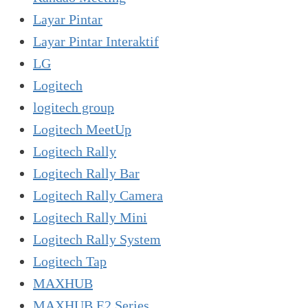
Layar Pintar
Layar Pintar Interaktif
LG
Logitech
logitech group
Logitech MeetUp
Logitech Rally
Logitech Rally Bar
Logitech Rally Camera
Logitech Rally Mini
Logitech Rally System
Logitech Tap
MAXHUB
MAXHUB E2 Series