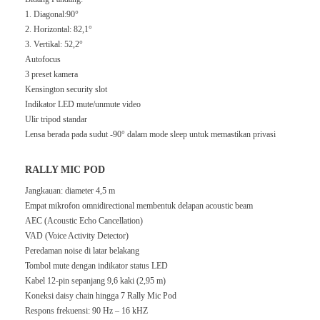
1. Diagonal:90°
2. Horizontal: 82,1°
3. Vertikal: 52,2°
Autofocus
3 preset kamera
Kensington security slot
Indikator LED mute/unmute video
Ulir tripod standar
Lensa berada pada sudut -90° dalam mode sleep untuk memastikan privasi
RALLY MIC POD
Jangkauan: diameter 4,5 m
Empat mikrofon omnidirectional membentuk delapan acoustic beam
AEC (Acoustic Echo Cancellation)
VAD (Voice Activity Detector)
Peredaman noise di latar belakang
Tombol mute dengan indikator status LED
Kabel 12-pin sepanjang 9,6 kaki (2,95 m)
Koneksi daisy chain hingga 7 Rally Mic Pod
Respons frekuensi: 90 Hz – 16 kHZ