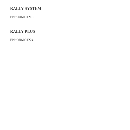
RALLY SYSTEM
PN: 960-001218
RALLY PLUS
PN: 960-001224
Jual Logitech Rally System