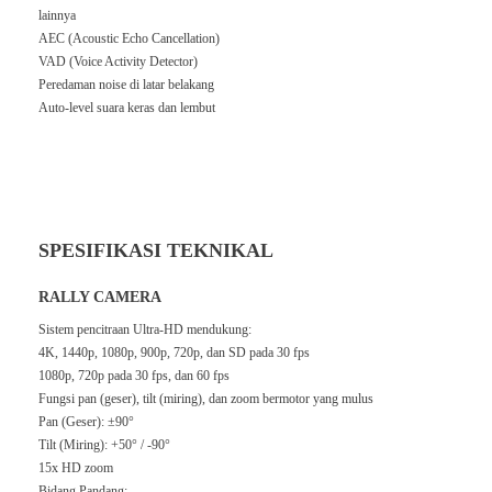
lainnya
AEC (Acoustic Echo Cancellation)
VAD (Voice Activity Detector)
Peredaman noise di latar belakang
Auto-level suara keras dan lembut
SPESIFIKASI TEKNIKAL
RALLY CAMERA
Sistem pencitraan Ultra-HD mendukung:
4K, 1440p, 1080p, 900p, 720p, dan SD pada 30 fps
1080p, 720p pada 30 fps, dan 60 fps
Fungsi pan (geser), tilt (miring), dan zoom bermotor yang mulus
Pan (Geser): ±90°
Tilt (Miring): +50° / -90°
15x HD zoom
Bidang Pandang: