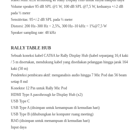
Kabel Mini XLR terhubung ke Rally Display Hub untuk sinyal maupun daya
Volume speaker 95 dB SPL @1 W, 100 dB SPL @7,5 W, keduanya +/-2 dB
pada ½ meter
Sensitivitas: 95+/-2 dB SPL pada ½ meter
Distorsi: 200 Hz–300 Hz < 2,5%, 300 Hz–10 kHz < 1%@7,5 W
Speaker sampling rate: 48 kHz
RALLY TABLE HUB
Sebuah koneksi kabel CAT6A ke Rally Display Hub (kabel sepanjang 16,4 kaki
/ 5 m disertakan, mendukung kabel yang disediakan pelanggan hingga jarak 164
kaki (50 m)
Pendeteksi pembicara aktif: menganalisis audio hingga 7 Mic Pod dan 56 beam
setiap 8 md
Konektor 12 Pin untuk Rally Mic Pod
HDMI Type A passthrough ke Display Hub (x2)
USB Type C
USB Type A (disimpan untuk kemampuan di kemudian hari)
USB Type B (dihubungkan ke komputer ruang meeting)
RJ45 (disimpan untuk memampuan di kemudian hari)
Input daya