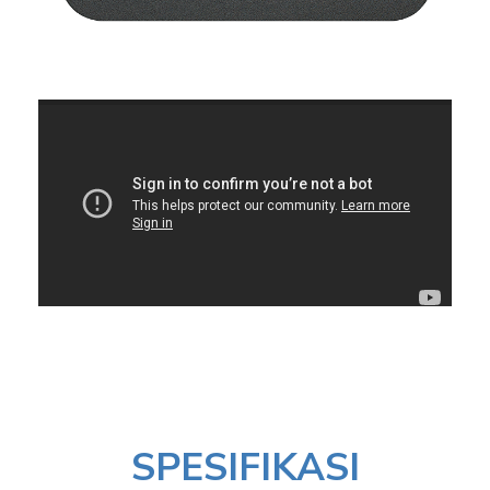
Jual Logitech Rally
Sytem
SPESIFIKASI