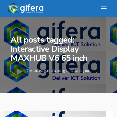
All posts tagged:
Interactive Display
MAXHUB V6 65 inch
The hardest part of starting up is starting out.