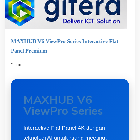
MAXHUB V6 ViewPro Series Interactive Flat
Panel Premium
“`html
MAXHUB V6
ViewPro Series
Interactive Flat Panel 4K dengan
teknologi AI untuk ruang meeting,